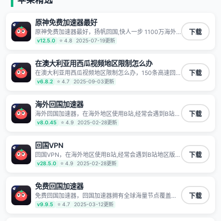
有上百万用户，用户整体好评95%以上，一对一在线客
服支持，保障你的使用体验。
原神免费加速器最好
原神免费加速器最好，扬帆回国,快人一步 1100万海外
下载
华人都在用的音乐视频回国加速器 Android iOS
v12.5.0
⭐ 4.8
2025-07-19更新
Windows Mac TV VIP 支持多种加速场景 了解更多 看
视频 全球高速通道搭配第三方CDN节点,解锁加速腾讯
视频、爱奇艺、哔哩哔哩和优酷视频,在国外也能畅快追
在澳大利亚用西瓜视频地区限制怎么办
剧!
在澳大利亚用西瓜视频地区限制怎么办，150条高速回
下载
国线路 自有高速中转节点 无需注册 一键连接 提供高速
v6.8.2
⭐ 4.7
2025-09-03更新
线路 应用内直达视频音乐app,快人一步 应用模式 App互
不干扰 不间断的隐私保护 数据加密 隐私保护 保持高速
同时确保数据不泄露 阻止第三方对数据进行窃取和监听
海外回国加速器
海外回国加速器，在海外地区使用B站,经常会遇到B站地
下载
区版权限制/网络IP屏蔽,缓冲卡顿等问题,使用我们的哔
v8.0.45
⭐ 4.9
2025-02-28更新
哩哔哩专用回国VPN,可加速解决各类网络问题,一键网络
回国,全球智能专线为您提供最优线路,一对一技术客服
7*24小时服务。
回国VPN
回国VPN，在海外地区使用B站,经常会遇到B站地区版权
下载
限制/网络IP屏蔽,缓冲卡顿等问题,使用我们的哔哩哔哩
v28.5.0
⭐ 4.9
2025-02-28更新
专用回国VPN,可加速解决各类网络问题,一键网络回国,
全球智能专线为您提供最优线路,一对一技术客服7*24小
时服务。
免费回国加速器
免费回国加速器，回国加速器拥有全球海量节点覆盖，
下载
运营商专线不卡顿超稳定，专为海外华人和留学生打
v9.9.5
⭐ 4.7
2025-03-12更新
造，帮助海外华人免除地域限制，随时高速稳定低延迟
玩国服游戏、观看高清视频、听高品质音乐。