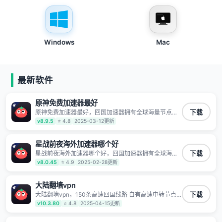
Windows
Mac
最新软件
原神免费加速器最好
原神免费加速器最好，回国加速器拥有全球海量节点覆
下载
盖，运营商专线不卡顿超稳定，专为海外华人和留学生
v8.9.5
⭐ 4.8
2025-03-12更新
打造，帮助海外华人免除地域限制，随时高速稳定低延
迟玩国服游戏、观看高清视频、听高品质音乐。
星战前夜海外加速器哪个好
星战前夜海外加速器哪个好，回国加速器拥有全球海量
下载
节点覆盖，运营商专线不卡顿超稳定，专为海外华人和
v8.0.45
⭐ 4.9
2025-02-28更新
留学生打造，帮助海外华人免除地域限制，随时高速稳
定低延迟玩国服游戏、观看高清视频、听高品质音乐。
大陆翻墙vpn
大陆翻墙vpn，150条高速回国线路 自有高速中转节点
下载
无需注册 一键连接 提供高速线路 应用内直达视频音乐
v10.3.80
⭐ 4.8
2025-04-15更新
app,快人一步 应用模式 App互不干扰 不间断的隐私保护
数据加密 隐私保护 保持高速同时确保数据不泄露 阻止