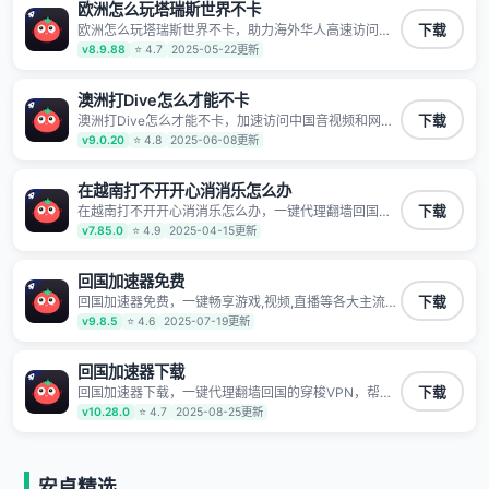
第三方对数据进行窃取和监听
欧洲怎么玩塔瑞斯世界不卡
欧洲怎么玩塔瑞斯世界不卡，助力海外华人高速访问国
下载
内网络，快速开启国内各直播平台,解决国内视频、音乐
v8.9.88
⭐ 4.7
2025-05-22更新
卡顿问题；更能加速海量国服游戏，超低延迟稳定不掉
线,畅享国内网络！
澳洲打Dive怎么才能不卡
澳洲打Dive怎么才能不卡，加速访问中国音视频和网
下载
站，专业回国加速器，帮你加速访问优酷、bilibili、腾讯
v9.0.20
⭐ 4.8
2025-06-08更新
视频、爱奇艺等，加速国服游戏，例如原神、阴阳师、
和平精英、使命召唤、天涯明月刀、一梦江湖、幻书启
示录、明日方舟、战双帕弥什、sky光·遇、另一个伊甸
在越南打不开开心消消乐怎么办
园等国内各种服务,回国加速器致力于帮助海外华人和留
在越南打不开开心消消乐怎么办，一键代理翻墙回国的
下载
学生、港澳台地区用户提供最好的回国游戏和音乐视频
穿梭VPN，帮助海外华人留学生及港澳台地区用户破除
v7.85.0
⭐ 4.9
2025-04-15更新
加速服务，可以在海外或港澳台地区流畅加速国服游戏
地区版权限制问题，一键降低游戏延迟，加速访问中国
和音视频服务，提供专业稳定的全球回国线路和游戏加
网站、游戏及应用。
速专线。能加速访问优酷、爱奇艺、腾讯视频、B站、芒
回国加速器免费
果TV、西瓜视频、QQ音乐、网易云音乐、酷狗音乐、
YY等主流网站应用解除限制，带你穿梭加速回国。目前
回国加速器免费，一键畅享游戏,视频,直播等各大主流
下载
已有上百万用户，用户整体好评95%以上，一对一在线
App应用,视频加载极速不卡顿。人在海外听歌,玩国服游
v9.8.5
⭐ 4.6
2025-07-19更新
客服支持，保障你的使用体验。
戏 简单易用。
回国加速器下载
回国加速器下载，一键代理翻墙回国的穿梭VPN，帮助
下载
海外华人留学生及港澳台地区用户破除地区版权限制问
v10.28.0
⭐ 4.7
2025-08-25更新
题，一键降低游戏延迟，加速访问中国网站、游戏及应
用。
安卓精选