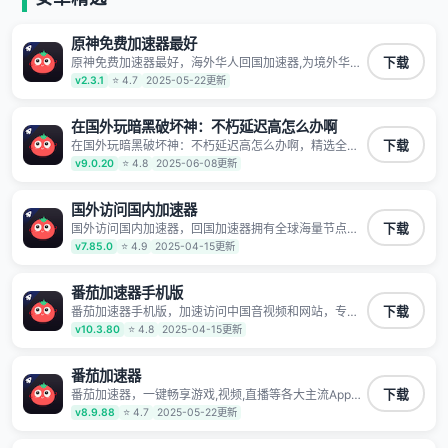
原神免费加速器最好
原神免费加速器最好，海外华人回国加速器,为境外华人
下载
解决海外怎么听歌?海外怎么看剧?海外怎么玩游戏不卡
v2.3.1
⭐ 4.7
2025-05-22更新
等境外难题,全球回国稳定国内节点,专业、流畅加速让海
外党们一键轻松回国,简单好用
在国外玩暗黑破坏神：不朽延迟高怎么办啊
在国外玩暗黑破坏神：不朽延迟高怎么办啊，精选全球
下载
好物针对海外华人、留学生和海外出差用户打造的一款
v9.0.20
⭐ 4.8
2025-06-08更新
高质量专属回国加速器,只要身处海外即可一键加速畅享
国内网络:追剧听歌、影音娱乐、游戏电竞、赛事直播、
商务办公、炒股等多场景的应用及网络加速
国外访问国内加速器
国外访问国内加速器，回国加速器拥有全球海量节点覆
下载
盖，运营商专线不卡顿超稳定，专为海外华人和留学生
v7.85.0
⭐ 4.9
2025-04-15更新
打造，帮助海外华人免除地域限制，随时高速稳定低延
迟玩国服游戏、观看高清视频、听高品质音乐。
番茄加速器手机版
番茄加速器手机版，加速访问中国音视频和网站，专业
下载
回国加速器，帮你加速访问优酷、bilibili、腾讯视频、爱
v10.3.80
⭐ 4.8
2025-04-15更新
奇艺等，加速国服游戏，例如原神、阴阳师、和平精
英、使命召唤、天涯明月刀、一梦江湖、幻书启示录、
明日方舟、战双帕弥什、sky光·遇、另一个伊甸园等国
番茄加速器
内各种服务,回国加速器致力于帮助海外华人和留学生、
番茄加速器，一键畅享游戏,视频,直播等各大主流App应
下载
港澳台地区用户提供最好的回国游戏和音乐视频加速服
用,视频加载极速不卡顿。人在海外听歌,玩国服游戏 简
v8.9.88
⭐ 4.7
2025-05-22更新
务，可以在海外或港澳台地区流畅加速国服游戏和音视
单易用。
频服务，提供专业稳定的全球回国线路和游戏加速专
线。能加速访问优酷、爱奇艺、腾讯视频、B站、芒果