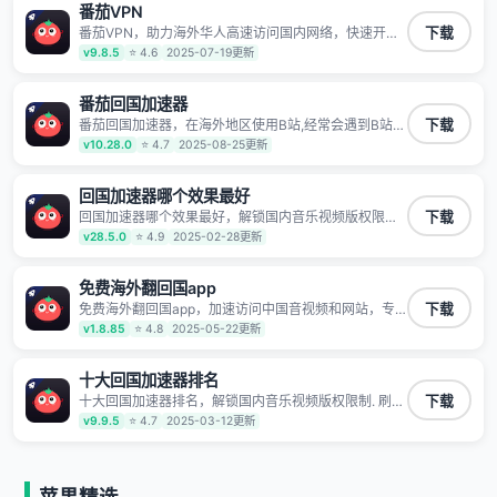
番茄VPN
TV、西瓜视频、QQ音乐、网易云音乐、酷狗音乐、YY
等主流网站应用解除限制，带你穿梭加速回国。目前已
番茄VPN，助力海外华人高速访问国内网络，快速开启
下载
有上百万用户，用户整体好评95%以上，一对一在线客
国内各直播平台,解决国内视频、音乐卡顿问题；更能加
v9.8.5
⭐ 4.6
2025-07-19更新
服支持，保障你的使用体验。
速海量国服游戏，超低延迟稳定不掉线,畅享国内网络！
番茄回国加速器
番茄回国加速器，在海外地区使用B站,经常会遇到B站地
下载
区版权限制/网络IP屏蔽,缓冲卡顿等问题,使用我们的哔
v10.28.0
⭐ 4.7
2025-08-25更新
哩哔哩专用回国VPN,可加速解决各类网络问题,一键网络
回国,全球智能专线为您提供最优线路,一对一技术客服
7*24小时服务。
回国加速器哪个效果最好
回国加速器哪个效果最好，解锁国内音乐视频版权限制.
下载
刷剧不卡，高清秒开. 有效降低国服游戏延迟. 提升国内
v28.5.0
⭐ 4.9
2025-02-28更新
主流应用访问速度 ; 独创加速黑科技 · 海量边缘. 动态多
线. 智能流控。
免费海外翻回国app
免费海外翻回国app，加速访问中国音视频和网站，专
下载
业回国加速器，帮你加速访问优酷、bilibili、腾讯视频、
v1.8.85
⭐ 4.8
2025-05-22更新
爱奇艺等，加速国服游戏，例如原神、阴阳师、和平精
英、使命召唤、天涯明月刀、一梦江湖、幻书启示录、
明日方舟、战双帕弥什、sky光·遇、另一个伊甸园等国
十大回国加速器排名
内各种服务,回国加速器致力于帮助海外华人和留学生、
十大回国加速器排名，解锁国内音乐视频版权限制. 刷剧
下载
港澳台地区用户提供最好的回国游戏和音乐视频加速服
不卡，高清秒开. 有效降低国服游戏延迟. 提升国内主流
v9.9.5
⭐ 4.7
2025-03-12更新
务，可以在海外或港澳台地区流畅加速国服游戏和音视
应用访问速度 ; 独创加速黑科技 · 海量边缘. 动态多线. 智
频服务，提供专业稳定的全球回国线路和游戏加速专
能流控。
线。能加速访问优酷、爱奇艺、腾讯视频、B站、芒果
TV、西瓜视频、QQ音乐、网易云音乐、酷狗音乐、YY
等主流网站应用解除限制，带你穿梭加速回国。目前已
苹果精选