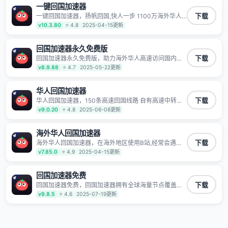
一键回国加速器
一键回国加速器，扬帆回国,快人一步 1100万海外华人
下载
都在用的音乐视频回国加速器 Android iOS Windows
v10.3.80
⭐ 4.8
2025-04-15更新
Mac TV VIP 支持多种加速场景 了解更多 看视频 全球高
速通道搭配第三方CDN节点,解锁加速腾讯视频、爱奇
艺、哔哩哔哩和优酷视频,在国外也能畅快追剧!
回国加速器永久免费版
回国加速器永久免费版，助力海外华人高速访问国内网
下载
络，快速开启国内各直播平台,解决国内视频、音乐卡顿
v8.9.88
⭐ 4.7
2025-05-22更新
问题；更能加速海量国服游戏，超低延迟稳定不掉线,畅
享国内网络！
华人回国加速器
华人回国加速器，150条高速回国线路 自有高速中转节
下载
点 无需注册 一键连接 提供高速线路 应用内直达视频音
v9.0.20
⭐ 4.8
2025-06-08更新
乐app,快人一步 应用模式 App互不干扰 不间断的隐私保
护 数据加密 隐私保护 保持高速同时确保数据不泄露 阻
止第三方对数据进行窃取和监听
海外华人回国加速器
海外华人回国加速器，在海外地区使用B站,经常会遇到B
下载
站地区版权限制/网络IP屏蔽,缓冲卡顿等问题,使用我们
v7.85.0
⭐ 4.9
2025-04-15更新
的哔哩哔哩专用回国VPN,可加速解决各类网络问题,一键
网络回国,全球智能专线为您提供最优线路,一对一技术客
服7*24小时服务。
回国加速器免费
回国加速器免费，回国加速器拥有全球海量节点覆盖，
下载
运营商专线不卡顿超稳定，专为海外华人和留学生打
v9.8.5
⭐ 4.6
2025-07-19更新
造，帮助海外华人免除地域限制，随时高速稳定低延迟
玩国服游戏、观看高清视频、听高品质音乐。